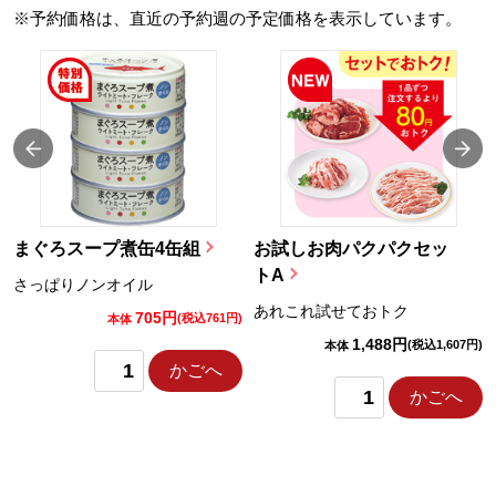
※予約価格は、直近の予約週の予定価格を表示しています。
まぐろスープ煮缶4缶組
お試しお肉パクパクセッ
トA
さっぱりノンオイル
あれこれ試せておトク
705円
)
(税込761円)
本体
1,488円
(税込1,607円)
本体
かごへ
かごへ