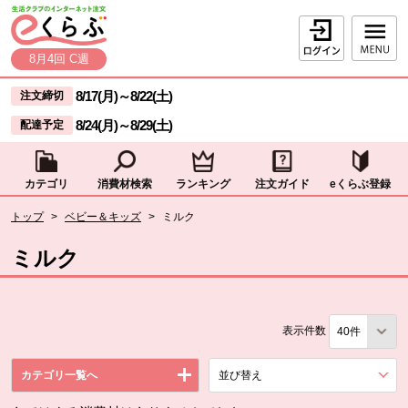
本文へジャンプする。
ページの先頭です。
ログイン
8月4回 C週
ここからサイト内共通メニューです。
サイト内共通メニューをスキップする
8/17(月)
～
8/22(土)
注文締切
8/24(月)
～
8/29(土)
配達予定
カテゴリ
消費材検索
ランキング
注文ガイド
eくらぶ登録
サイト内共通メニューここまで。
ここから現在位置です。
トップ
>
ベビー＆キッズ
>
ミルク
現在位置ここまで
ミルク
表示件数
カテゴリ一覧へ
並び替え
を展開する。