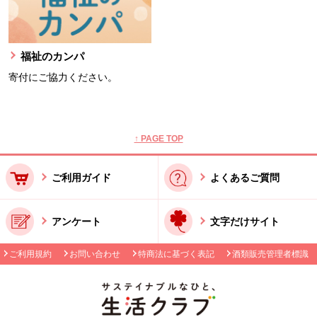
福祉のカンパ
寄付にご協力ください。
本文ここまで。
ここから共通フッターメニューです。
↑ PAGE TOP
ご利用ガイド
よくあるご質問
アンケート
文字だけサイト
ご利用規約
お問い合わせ
特商法に基づく表記
酒類販売管理者標識