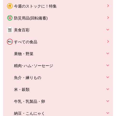
今週のストックに！特集
防災用品(回転備蓄)
美食百彩
すべての食品
果物・野菜
精肉･ハム･ソーセージ
魚介・練りもの
米・穀類
牛乳・乳製品・卵
納豆・こんにゃく