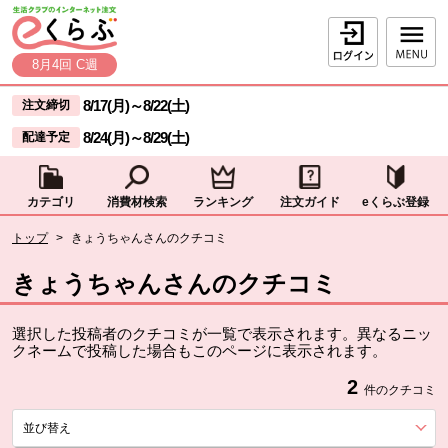
本文へジャンプする。
ページの先頭です。
ログイン
8月4回 C週
ここからサイト内共通メニューです。
サイト内共通メニューをスキップする
8/17(月)
～
8/22(土)
注文締切
8/24(月)
～
8/29(土)
配達予定
カテゴリ
消費材検索
ランキング
注文ガイド
eくらぶ登録
サイト内共通メニューここまで。
ここから現在位置です。
トップ
>
きょうちゃんさんのクチコミ
現在位置ここまで
きょうちゃんさんのクチコミ
選択した投稿者のクチコミが一覧で表示されます。異なるニッ
クネームで投稿した場合もこのページに表示されます。
2
件のクチコミ
並び替え
を展開する。