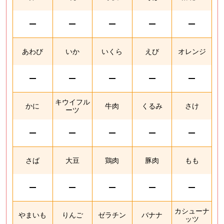
あわび
いか
いくら
えび
オレンジ
キウイフル
かに
牛肉
くるみ
さけ
ーツ
さば
大豆
鶏肉
豚肉
もも
カシューナ
やまいも
りんご
ゼラチン
バナナ
ッツ