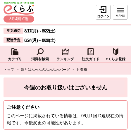
本文へジャンプする。
ページの先頭です。
ログイン
8月4回 C週
ここからサイト内共通メニューです。
サイト内共通メニューをスキップする
8/17(月)
～
8/22(土)
注文締切
8/24(月)
～
8/29(土)
配達予定
カテゴリ
消費材検索
ランキング
注文ガイド
eくらぶ登録
サイト内共通メニューここまで。
ここから現在位置です。
トップ
>
鶏とはんぺんのふわふわバーグ
>
片栗粉
現在位置ここまで
今週のお取り扱いはございません
ご注意ください
このページに掲載されている情報は、
09月1回 D週
現在の情
報です。今後変更の可能性があります。