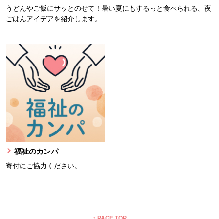
うどんやご飯にサッとのせて！暑い夏にもするっと食べられる、夜
ごはんアイデアを紹介します。
福祉のカンパ
寄付にご協力ください。
本文ここまで。
ここから共通フッターメニューです。
↑ PAGE TOP