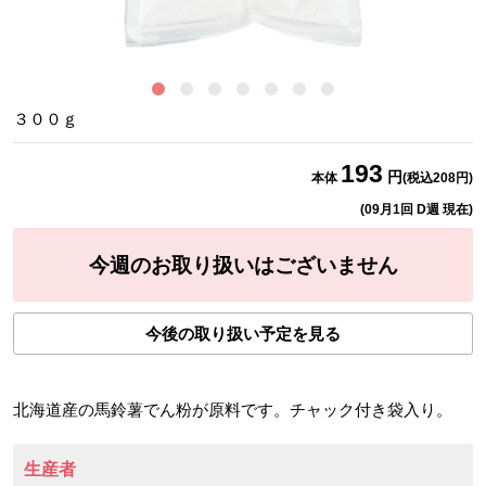
あ
３００ｇ
193
円
本体
(税込
208
円)
(
09月1回 D週
現在)
今週のお取り扱いはございません
今後の取り扱い予定を見る
北海道産の馬鈴薯でん粉が原料です。チャック付き袋入り。
生産者