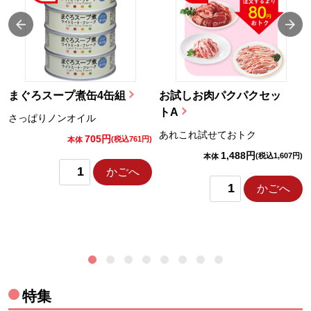
まぐろスープ煮缶4缶組
お試しお肉パクパクセッ
トA
さっぱりノンオイル
あれこれ試せておトク
705円
)
(税込761円)
本体
1,488円
(税込1,607円)
本体
かごへ
かごへ
特集