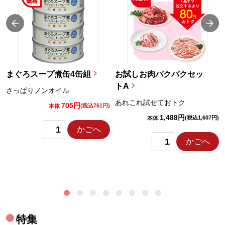
まぐろスープ煮缶4缶組
お試しお肉パクパクセッ
トA
さっぱりノンオイル
あれこれ試せておトク
705円
)
(税込761円)
本体
1,488円
(税込1,607円)
本体
かごへ
かごへ
特集