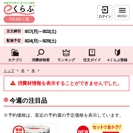
本文へジャンプする。
ページの先頭です。
ログイン
8月4回 C週
ここからサイト内共通メニューです。
サイト内共通メニューをスキップする
8/17(月)
～
8/22(土)
注文締切
8/24(月)
～
8/29(土)
配達予定
カテゴリ
消費材検索
ランキング
注文ガイド
eくらぶ登録
サイト内共通メニューここまで。
ここから現在位置です。
トップ
>
本
>
本
>
現在位置ここまで
消費材情報を表示することができませんでした。
今週の注目品
※予約価格は、直近の予約週の予定価格を表示しています。