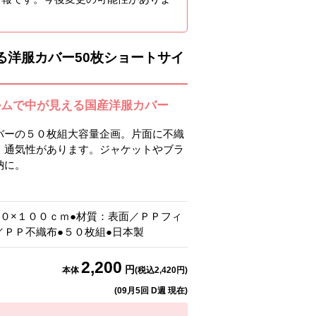
る洋服カバー50枚ショートサイ
ルムで中が見える国産洋服カバー
バーの５０枚組大容量企画。片面に不織
、通気性があります。ジャケットやブラ
納に。
６０×１００ｃｍ●材質：表面／ＰＰフィ
／ＰＰ不織布●５０枚組●日本製
2,200
円
本体
(税込
2,420
円)
(
09月5回 D週
現在)