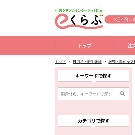
本文へジャンプする。
ページの先頭です。
8月4回 C
ここからサイト内共通メニューです。
サイト内共通メニューをスキップする
トップ
注
サイト内共通メニューここまで。
ここから現在位置です。
現在位置ここまで
トップ
>
日用品・衛生雑貨
>
衣類・靴のケア
ここから消費材検索メニューです。
消費材検索メニューここまで。
ここから本文です。
ここから組合員向けメニューです。
組合員向けメニューここまで。
ここから本文です。
キーワードで探す
カテゴリで探す