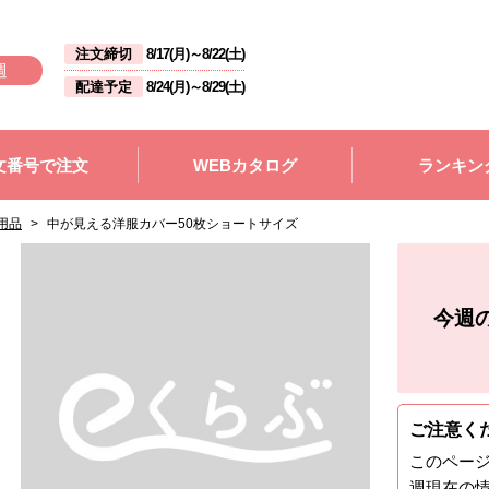
注文締切
8/17(月)
～
8/22(土)
週
配達予定
8/24(月)
～
8/29(土)
文番号で注文
WEBカタログ
ランキン
用品
>
中が見える洋服カバー50枚ショートサイズ
今週
ご注意く
このペー
週
現在の