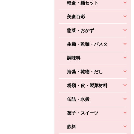
軽食・麺セット
ちょこっと揚げ（香
ね天
バルサミコ
ばしエビ味...
美食百彩
さわやか
コク深くフルーティー
えびの風味がぶわっ！
3円
2,160円
(税込370円)
(税込2,333円)
本体
惣菜・おかず
330円
(税込356円)
本体
かごへ
かごへ
かごへ
生麺・乾麺・パスタ
調味料
海藻・乾物・だし
粉類・皮・製菓材料
缶詰・水煮
菓子・スイーツ
飲料