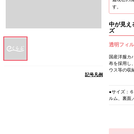
す。
中が見え
ズ
透明フィ
国産洋服カ
この画像を大きく見る
布を採用し
ウス等の収
記号凡例
●サイズ：
ルム、裏面