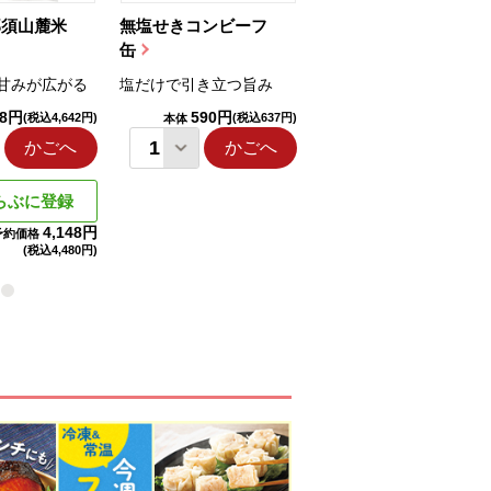
那須山麓米
無塩せきコンビーフ
ちゅるっと飲むゼリ
缶
ー（りんご...
甘みが広がる
塩だけで引き立つ旨み
国産りんご果汁を使用
98円
590円
1,114円
(税込4,642円)
(税込637円)
(税込1,203円
本体
本体
かごへ
かごへ
かごへ
らぶに登録
4,148円
予約価格
(税込
4,480円)