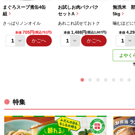
まぐろスープ煮缶4缶
お試しお肉パクパク
無洗米 
組
セットA
5kg
さっぱりノンオイル
あれこれ試せておトク
噛むほどに
705円
1,488円
4,2
(税込761円)
(税込1,607円)
本体
本体
本体
かごへ
かごへ
よやく
特集