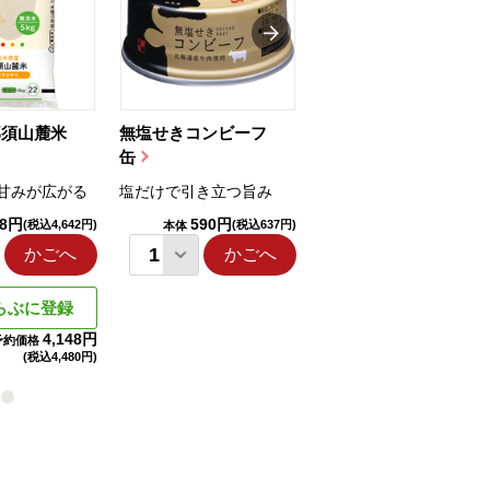
那須山麓米
無塩せきコンビーフ
ちゅるっと飲むゼリ
缶
ー（りんご...
甘みが広がる
塩だけで引き立つ旨み
国産りんご果汁を使用
98円
590円
1,114円
(税込4,642円)
(税込637円)
(税込1,203円
本体
本体
かごへ
かごへ
かごへ
らぶに登録
4,148円
予約価格
(税込
4,480円)