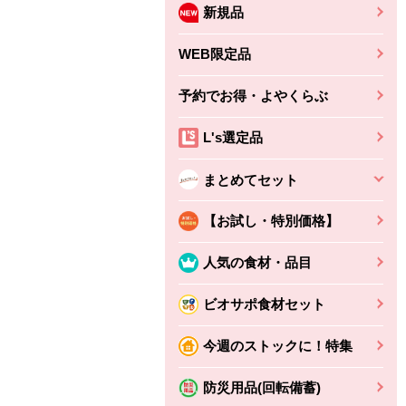
新規品
WEB限定品
予約でお得・よやくらぶ
ちょこっと揚げ（香
ね天
バルサミコ
ばしエビ味...
L's選定品
さわやか
コク深くフルーティー
えびの風味がぶわっ！
3円
2,160円
(税込370円)
(税込2,333円)
本体
まとめてセット
330円
(税込356円)
本体
かごへ
かごへ
かごへ
【お試し・特別価格】
人気の食材・品目
ビオサポ食材セット
今週のストックに！特集
防災用品(回転備蓄)