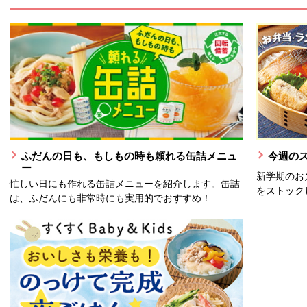
ふだんの日も、もしもの時も頼れる缶詰メニュ
今週の
ー
新学期のお
忙しい日にも作れる缶詰メニューを紹介します。缶詰
をストック
は、ふだんにも非常時にも実用的でおすすめ！