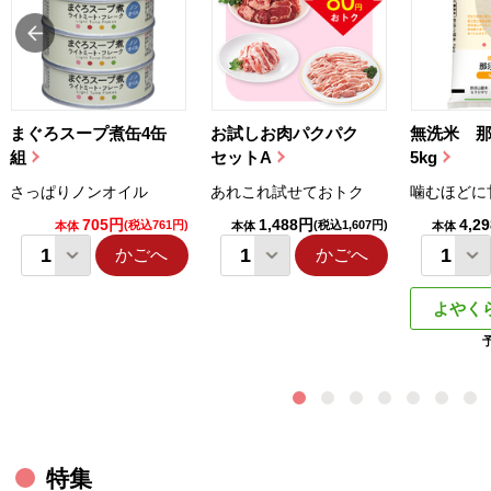
まぐろスープ煮缶4缶
お試しお肉パクパク
無洗米 
組
セットA
5kg
さっぱりノンオイル
あれこれ試せておトク
噛むほどに
705円
1,488円
4,2
(税込761円)
(税込1,607円)
本体
本体
本体
かごへ
かごへ
よやく
特集