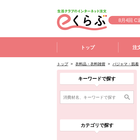
本文へジャンプする。
ページの先頭です。
8月4回 C
ここからサイト内共通メニューです。
サイト内共通メニューをスキップする
トップ
注
サイト内共通メニューここまで。
ここから現在位置です。
現在位置ここまで
トップ
>
衣料品・衣料雑貨
>
パジャマ・肌着
ここから消費材検索メニューです。
消費材検索メニューここまで。
ここから本文です。
ここから組合員向けメニューです。
組合員向けメニューここまで。
ここから本文です。
キーワードで探す
カテゴリで探す