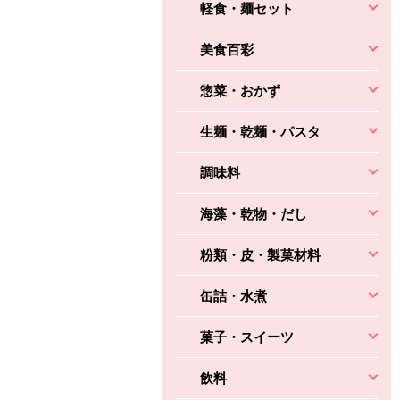
軽食・麺セット
美食百彩
惣菜・おかず
生麺・乾麺・パスタ
調味料
海藻・乾物・だし
粉類・皮・製菓材料
缶詰・水煮
菓子・スイーツ
飲料