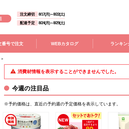
注文締切
8/17(月)
～
8/22(土)
週
配達予定
8/24(月)
～
8/29(土)
文番号で注文
WEBカタログ
ランキン
>
消費材情報を表示することができませんでした。
今週の注目品
※予約価格は、直近の予約週の予定価格を表示しています。