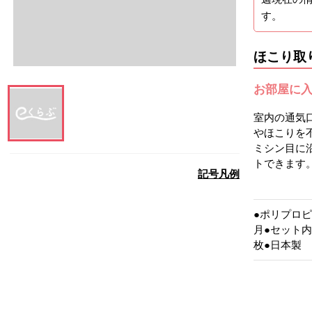
す。
ほこり取
お部屋に
室内の通気
やほこりを
この画像を大きく見る
ミシン目に
トできます
記号凡例
●ポリプロピレ
月●セット内
枚●日本製