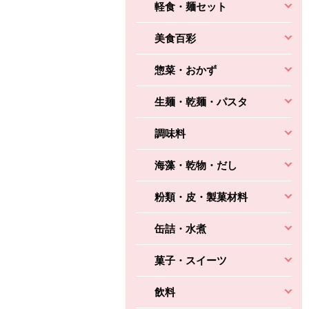
軽食・麺セット
ちょこっと揚げ（香
ね天
バルサミコ
美食百彩
ばしエビ味...
さわやか
コク深くフルーティー
えびの風味がぶわっ！
惣菜・おかず
3円
2,160円
(税込370円)
(税込2,333円)
本体
330円
(税込356円)
本体
かごへ
かごへ
生麺・乾麺・パスタ
かごへ
調味料
海藻・乾物・だし
粉類・皮・製菓材料
缶詰・水煮
菓子・スイーツ
飲料