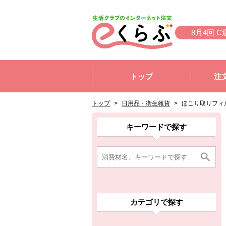
本文へジャンプする。
ページの先頭です。
8月4回 C
ここからサイト内共通メニューです。
サイト内共通メニューをスキップする
トップ
注
サイト内共通メニューここまで。
ここから現在位置です。
現在位置ここまで
トップ
>
日用品・衛生雑貨
>
ほこり取りフィ
ここから消費材検索メニューです。
消費材検索メニューここまで。
ここから本文です。
ここから組合員向けメニューです。
組合員向けメニューここまで。
ここから本文です。
キーワードで探す
カテゴリで探す