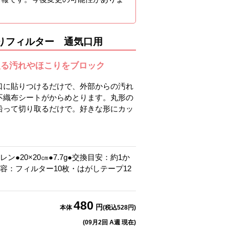
りフィルター 通気口用
入る汚れやほこりをブロック
口に貼りつけるだけで、外部からの汚れ
不織布シートがからめとります。丸形の
沿って切り取るだけで。好きな形にカッ
。
ン●20×20㎝●7.7g●交換目安：約1か
容：フィルター10枚・はがしテープ12
480
円
本体
(税込
528
円)
(
09月2回 A週
現在)