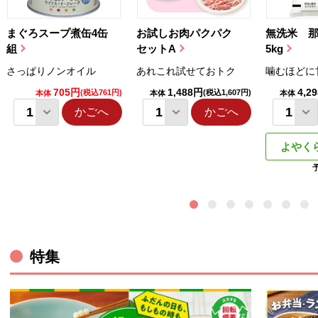
まぐろスープ煮缶4缶
お試しお肉パクパク
無洗米 
組
セットA
5kg
さっぱりノンオイル
あれこれ試せておトク
噛むほどに
705円
1,488円
4,2
(税込761円)
(税込1,607円)
本体
本体
本体
かごへ
かごへ
よやく
特集