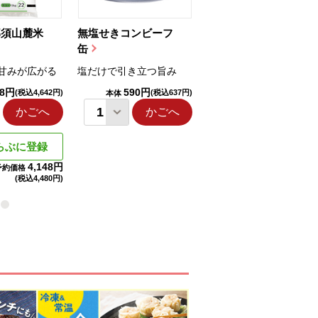
那須山麓米
無塩せきコンビーフ
ちゅるっと飲むゼリ
缶
ー（りんご...
甘みが広がる
塩だけで引き立つ旨み
国産りんご果汁を使用
98円
590円
1,114円
(税込4,642円)
(税込637円)
(税込1,203円
本体
本体
かごへ
かごへ
かごへ
らぶに登録
4,148円
予約価格
(税込
4,480円)