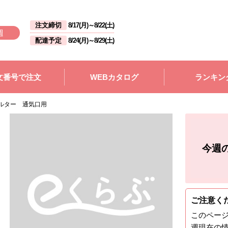
注文締切
8/17(月)
～
8/22(土)
週
配達予定
8/24(月)
～
8/29(土)
文番号で注文
WEBカタログ
ランキン
ルター 通気口用
今週
ご注意く
このペー
週
現在の