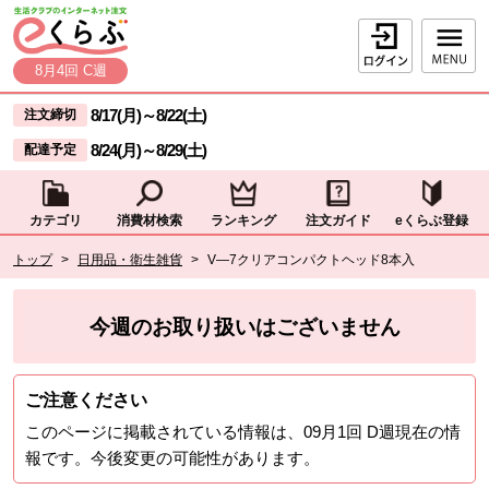
本文へジャンプする。
ページの先頭です。
ログイン
8月4回 C週
ここからサイト内共通メニューです。
サイト内共通メニューをスキップする
8/17(月)
～
8/22(土)
注文締切
8/24(月)
～
8/29(土)
配達予定
カテゴリ
消費材検索
ランキング
注文ガイド
eくらぶ登録
サイト内共通メニューここまで。
ここから現在位置です。
トップ
>
日用品・衛生雑貨
>
V—7クリアコンパクトヘッド8本入
現在位置ここまで
今週のお取り扱いはございません
ご注意ください
このページに掲載されている情報は、
09月1回 D週
現在の情
報です。今後変更の可能性があります。