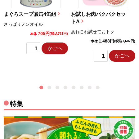
まぐろスープ煮缶4缶組
お試しお肉パクパクセッ
トA
さっぱりノンオイル
あれこれ試せておトク
705円
)
(税込761円)
本体
1,488円
(税込1,607円)
本体
かごへ
かごへ
特集