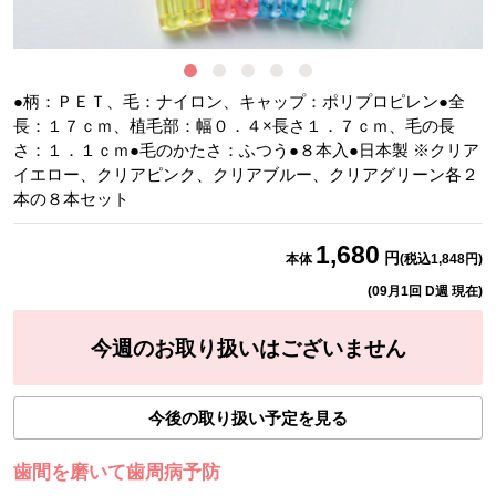
●柄：ＰＥＴ、毛：ナイロン、キャップ：ポリプロピレン●全
長：１７ｃｍ、植毛部：幅０．４×長さ１．７ｃｍ、毛の長
さ：１．１ｃｍ●毛のかたさ：ふつう●８本入●日本製 ※クリア
イエロー、クリアピンク、クリアブルー、クリアグリーン各２
本の８本セット
1,680
円
本体
(税込
1,848
円)
(
09月1回 D週
現在)
今週のお取り扱いはございません
今後の取り扱い予定を見る
歯間を磨いて歯周病予防