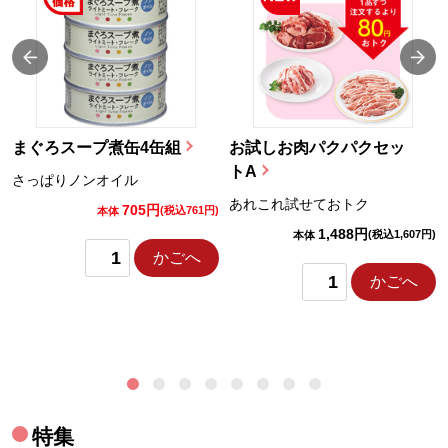
まぐろスープ煮缶4缶組
お試しお肉パクパクセッ
トA
さっぱりノンオイル
あれこれ試せておトク
705円
)
(税込761円)
本体
1,488円
(税込1,607円)
本体
かごへ
かごへ
特集