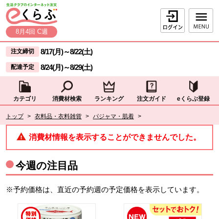
本文へジャンプする。
ページの先頭です。
ログイン
8月4回 C週
ここからサイト内共通メニューです。
サイト内共通メニューをスキップする
8/17(月)
～
8/22(土)
注文締切
8/24(月)
～
8/29(土)
配達予定
カテゴリ
消費材検索
ランキング
注文ガイド
eくらぶ登録
サイト内共通メニューここまで。
ここから現在位置です。
トップ
>
衣料品・衣料雑貨
>
パジャマ・肌着
>
現在位置ここまで
消費材情報を表示することができませんでした。
今週の注目品
※予約価格は、直近の予約週の予定価格を表示しています。