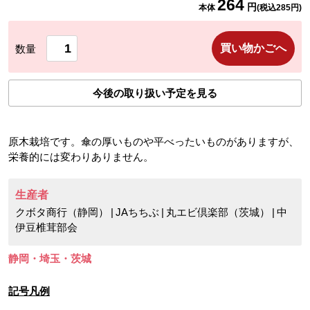
264
円
本体
(税込
285
円)
買い物かごへ
数量
今後の取り扱い予定を見る
原木栽培です。傘の厚いものや平べったいものがありますが、
栄養的には変わりありません。
生産者
クボタ商行（静岡）
|
JAちちぶ
|
丸エビ倶楽部（茨城）
|
中
伊豆椎茸部会
静岡・埼玉・茨城
記号凡例