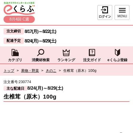
本文へジャンプする。
ページの先頭です。
ログイン
8月4回 C週
ここからサイト内共通メニューです。
サイト内共通メニューをスキップする
8/17(月)
～
8/22(土)
注文締切
8/24(月)
～
8/29(土)
配達予定
カテゴリ
消費材検索
ランキング
注文ガイド
eくらぶ登録
サイト内共通メニューここまで。
ここから現在位置です。
トップ
>
果物・野菜
>
きのこ
>
生椎茸（原木）100g
現在位置ここまで
注文番号:
230774
8/24(月)
～
8/29(土)
主な配達日
生椎茸（原木）100g