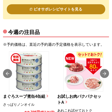
ビオサポレシピサイトを見る
今週の注目品
※予約価格は、直近の予約週の予定価格を表示しています。
まぐろスープ煮缶4缶組
お試しお肉パクパクセッ
トA
さっぱりノンオイル
あれこれ試せておトク
705円
)
(税込761円)