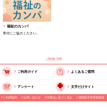
福祉のカンパ
寄付にご協力ください。
本文ここまで。
ここから共通フッターメニューです。
↑ PAGE TOP
ご利用ガイド
よくあるご質問
アンケート
文字だけサイト
ご利用規約
お問い合わせ
特商法に基づく表記
酒類販売管理者標識