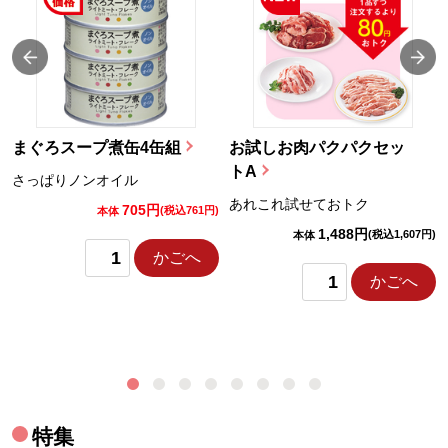
まぐろスープ煮缶4缶組
お試しお肉パクパクセッ
トA
さっぱりノンオイル
あれこれ試せておトク
705円
)
(税込761円)
本体
1,488円
(税込1,607円)
本体
かごへ
かごへ
特集