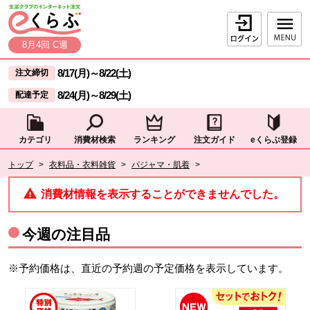
本文へジャンプする。
ページの先頭です。
ログイン
8月4回 C週
ここからサイト内共通メニューです。
サイト内共通メニューをスキップする
8/17(月)
～
8/22(土)
注文締切
8/24(月)
～
8/29(土)
配達予定
カテゴリ
消費材検索
ランキング
注文ガイド
eくらぶ登録
サイト内共通メニューここまで。
ここから現在位置です。
トップ
>
衣料品・衣料雑貨
>
パジャマ・肌着
>
現在位置ここまで
消費材情報を表示することができませんでした。
今週の注目品
※予約価格は、直近の予約週の予定価格を表示しています。