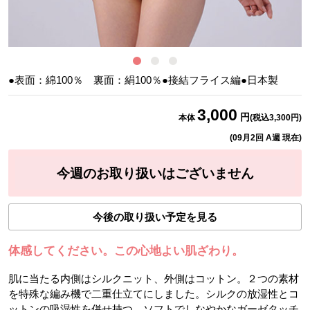
●表面：綿100％ 裏面：絹100％●接結フライス編●日本製
3,000
円
本体
(税込
3,300
円)
(
09月2回 A週
現在)
今週のお取り扱いはございません
今後の取り扱い予定を見る
体感してください。この心地よい肌ざわり。
肌に当たる内側はシルクニット、外側はコットン。２つの素材
を特殊な編み機で二重仕立てにしました。シルクの放湿性とコ
ットンの吸湿性を併せ持つ、ソフトでしなやかなガーゼタッチ