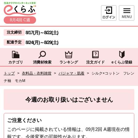
本文へジャンプする。
ページの先頭です。
ログイン
8月4回 C週
ここからサイト内共通メニューです。
サイト内共通メニューをスキップする
8/17(月)
～
8/22(土)
注文締切
8/24(月)
～
8/29(土)
配達予定
カテゴリ
消費材検索
ランキング
注文ガイド
eくらぶ登録
サイト内共通メニューここまで。
ここから現在位置です。
トップ
>
衣料品・衣料雑貨
>
パジャマ・肌着
>
シルク×コットン フレン
チ袖 モカM
現在位置ここまで
今週のお取り扱いはございません
ご注意ください
このページに掲載されている情報は、
09月2回 A週
現在の情
報です。今後変更の可能性があります。