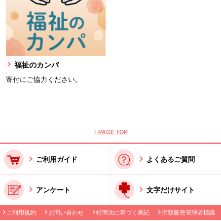
福祉のカンパ
寄付にご協力ください。
本文ここまで。
ここから共通フッターメニューです。
↑ PAGE TOP
ご利用ガイド
よくあるご質問
アンケート
文字だけサイト
ご利用規約
お問い合わせ
特商法に基づく表記
酒類販売管理者標識