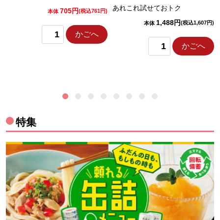
あれこれ試せておトク
705円
)
(税込761円)
本体
1,488円
(税込1,607円)
本体
かごへ
かごへ
特集